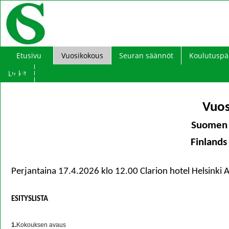
Etusivu
Vuosikokous
Seuran säännöt
Koulutuspä
Suomen Glaukoomaseura ry 
Linkit
Vuos
Suomen 
Finlands
Perjantaina 17.4.2026 klo 12.00 Clarion hotel Helsinki 
ESITYSLISTA
1.
Kokouksen avaus