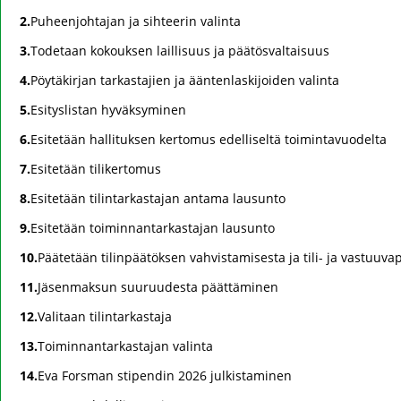
2.
Puheenjohtajan ja sihteerin valinta
3.
Todetaan kokouksen laillisuus ja päätösvaltaisuus
4.
Pöytäkirjan tarkastajien ja ääntenlaskijoiden valinta
5.
Esityslistan hyväksyminen
6.
Esitetään hallituksen kertomus edelliseltä toimintavuodelta
7.
Esitetään tilikertomus
8.
Esitetään tilintarkastajan antama lausunto
9.
Esitetään toiminnantarkastajan lausunto
10.
Päätetään tilinpäätöksen vahvistamisesta ja tili- ja vastuuv
11.
Jäsenmaksun suuruudesta päättäminen
12.
Valitaan tilintarkastaja
13.
Toiminnantarkastajan valinta
14.
Eva Forsman stipendin 2026 julkistaminen