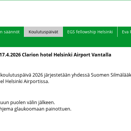
n säännöt
Koulutuspäivät
EGS fellowship Helsinki
Eva 
aseura ry - Finlands Glauko
7.4.2026 Clarion hotel Helsinki Airport Vantalla
ulutuspäivä 2026 järjestetään yhdessä Suomen Silmälääk
el Helsinki Airportissa.
un puolen välin jälkeen.
ohjema glaukoomaan painottuen.