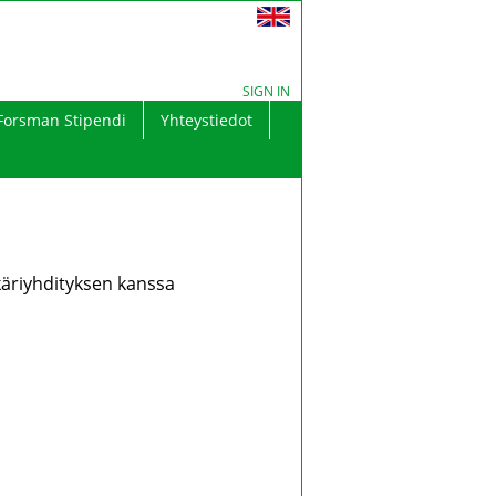
SIGN IN
Forsman Stipendi
Yhteystiedot
mförening rf
äriyhdityksen kanssa