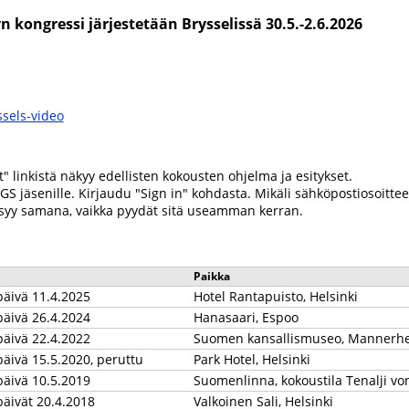
 kongressi järjestetään Brysselissä 30.5.-2.6.2026
sels-video
t" linkistä näkyy edellisten kokousten ohjelma ja esitykset.
SGS jäsenille. Kirjaudu "Sign in" kohdasta. Mikäli sähköpostiosoittee
ysyy samana, vaikka pyydät sitä useamman kerran.
Paikka
äivä 11.4.2025
Hotel Rantapuisto, Helsinki
äivä 26.4.2024
Hanasaari, Espoo
äivä 22.4.2022
Suomen kansallismuseo, Mannerhei
ivä 15.5.2020, peruttu
Park Hotel, Helsinki
äivä 10.5.2019
Suomenlinna, kokoustila Tenalji vo
ivät 20.4.2018
Valkoinen Sali, Helsinki