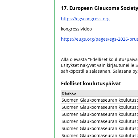
17. European Glaucoma Societyn
https://egscongress.org
kongressivideo
https://eugs.org/pages/egs-2026-brus
Alla olevasta "Edelliset koulutuspäivä
Esitykset näkyvät vain kirjautuneille 
sähköpostilla salasanan. Salasana p
Edelliset koulutuspäivät
Otsikko
Suomen Glaukoomaseuran koulutusp
Suomen Glaukoomaseuran koulutusp
Suomen Glaukoomaseuran koulutusp
Suomen Glaukoomaseuran koulutuspä
Suomen Glaukoomaseuran koulutusp
Suomen Glaukoomaseuran koulutuspä