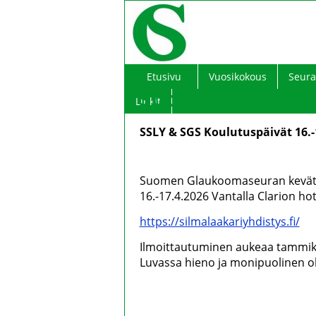
Etusivu
Vuosikokous
Seura
Suomen Glaukoom
Linkit
SSLY & SGS Koulutuspäivät 16.-1
Suomen Glaukoomaseuran kevätko
16.-17.4.2026 Vantalla Clarion hot
https://silmalaakariyhdistys.fi/
Ilmoittautuminen aukeaa tammiku
Luvassa hieno ja monipuolinen 