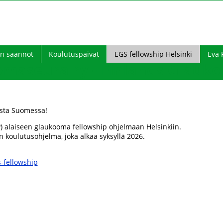
n säännöt
Koulutuspäivät
EGS fellowship Helsinki
Eva 
aseura ry - Finlands Glauko
ista Suomessa!
 alaiseen glaukooma fellowship ohjelmaan Helsinkiin.
 koulutusohjelma, joka alkaa syksyllä 2026.
-fellowship