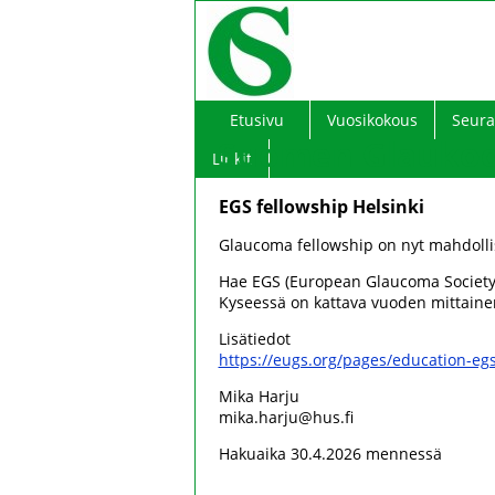
Etusivu
Vuosikokous
Seura
Suomen Glaukoom
Linkit
EGS fellowship Helsinki
Glaucoma fellowship on nyt mahdoll
Hae EGS (European Glaucoma Society)
Kyseessä on kattava vuoden mittainen
Lisätiedot
https://eugs.org/pages/education-egs
Mika Harju
mika.harju@hus.fi
Hakuaika 30.4.2026 mennessä